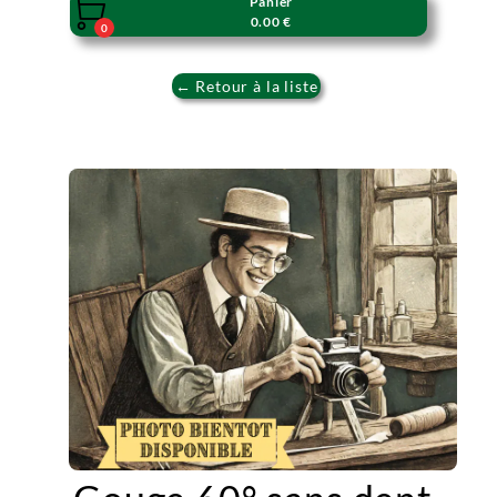
Panier

0.00 €
0
← Retour à la liste