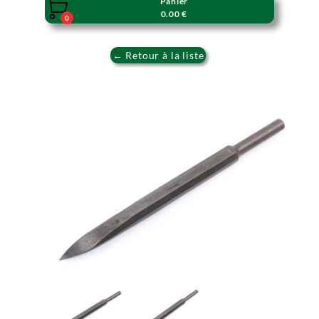
Panier

0.00 €
0
← Retour à la liste