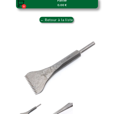
Panier

0.00 €
0
← Retour à la liste