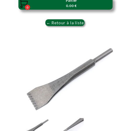
Panier

0.00 €
0
← Retour à la liste