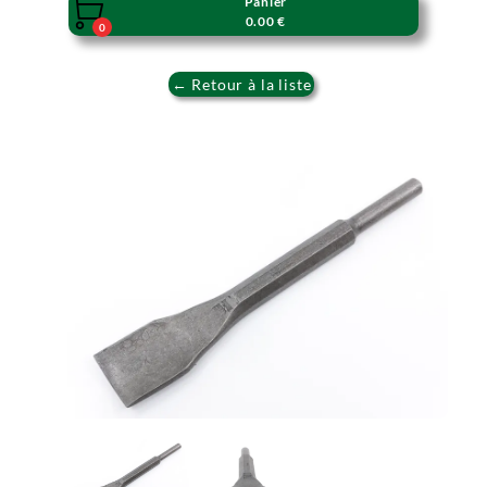
Panier

0.00 €
0
← Retour à la liste