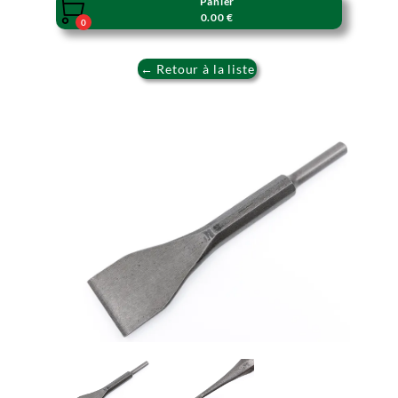
Panier

0.00 €
0
← Retour à la liste