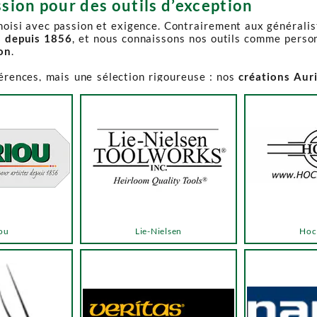
sion pour des outils d’exception
choisi avec passion et exigence. Contrairement aux générali
s depuis 1856
, et nous connaissons nos outils comme perso
ion
.
férences, mais une sélection rigoureuse : nos
créations Aur
e-Spruce Toolworks, Knew Concepts, Temple Tool,
reconnues p
t en permanence accessible et propose des produits à des p
.
ns activement à son réapprovisionnement. Les délais peuvent 
e notre catalogue. Pour affiner votre recherche, utilisez l
ou
Lie-Nielsen
Hoc