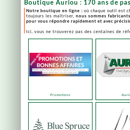
Boutique Auriou : 170 ans de pas
Notre boutique en ligne :
où chaque outil est 
toujours les maîtriser,
nous sommes fabricant
pour vous répondre rapidement et avec précis
Ici, vous ne trouverez pas des centaines de ré
comme Lie-Nielsen, Hock Tools, Nano Hone, Blu
Notre page "Promotions" (ou bonnes affaires) es
accéder via les menus ou les boutons ci-dessous
Un produit en rupture de stock ? Nous travaillo
en savoir plus.
En bas de cette page, découvrez l’intégralité d
vers des sélections adaptées à vos besoins.
Promotions
Auri