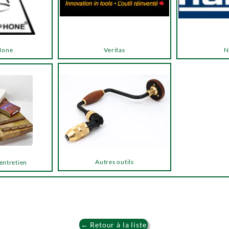
Hone
Veritas
N
Autres outils
 entretien
← Retour à la liste