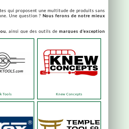
stes qui proposent une multitude de produits sans
nne. Une question ?
Nous ferons de notre mieux
iou
, ainsi que des outils de
marques d’exception
our leur qualité irréprochable
.
rix attractifs, toujours expliqués. Vous pouvez y
varier, alors n’hésitez pas à nous contacter pour
es menus ou les boutons dédiés, qui vous mèneront
k Tools
Knew Concepts