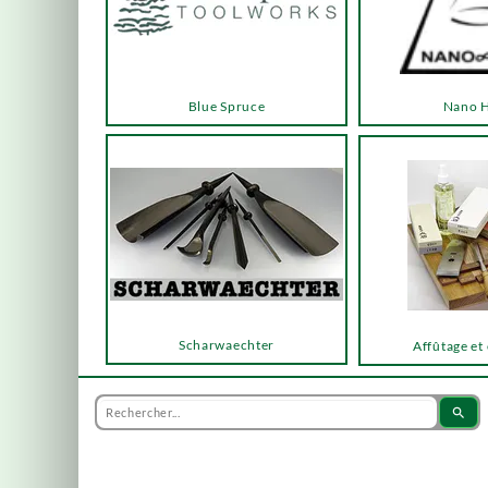
Blue Spruce
Nano 
Scharwaechter
Affûtage et
search