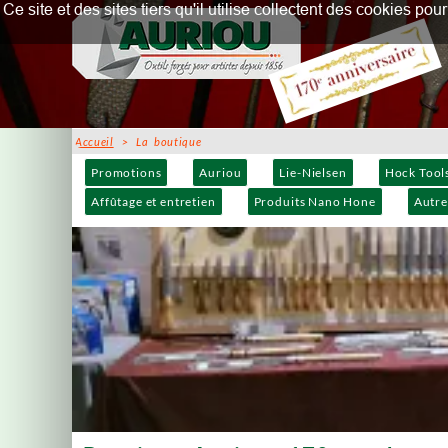
Ce site et des sites tiers qu'il utilise collectent des cookies p
Accueil
> La boutique
Promotions
Auriou
Lie-Nielsen
Hock Tool
Affûtage et entretien
Produits Nano Hone
Autre