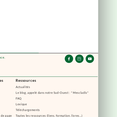
nce.



es
Ressources
Actualités
Le blog, appelé dans notre Sud-Ouest : " Mescladis"
FAQ
Lexique
Téléchargements
s de page
Toutes les ressources (liens, formation, livres...)