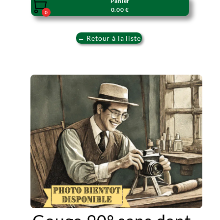
Panier

0.00 €
0
← Retour à la liste