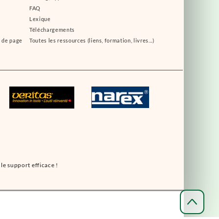
FAQ
Lexique
Téléchargements
s de page
Toutes les ressources (liens, formation, livres...)
le support efficace !