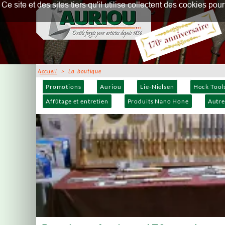
Ce site et des sites tiers qu'il utilise collectent des cookies p
Accueil
> La boutique
Promotions
Auriou
Lie-Nielsen
Hock Tool
Affûtage et entretien
Produits Nano Hone
Autre