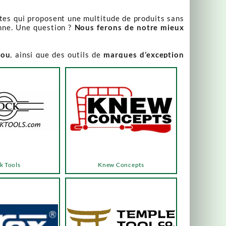
stes qui proposent une multitude de produits sans
nne. Une question ?
Nous ferons de notre mieux
iou
, ainsi que des outils de
marques d’exception
our leur qualité irréprochable
.
rix attractifs, toujours expliqués. Vous pouvez y
varier, alors n’hésitez pas à nous contacter pour
es menus ou les boutons dédiés, qui vous mèneront
k Tools
Knew Concepts