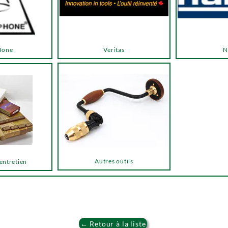
Hone
Veritas
N
Autres outils
 entretien
← Retour à la liste