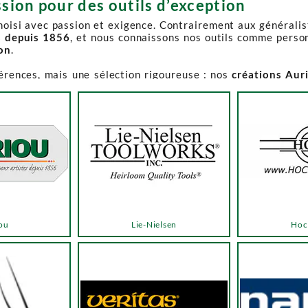
sion pour des outils d’exception
choisi avec passion et exigence. Contrairement aux générali
s depuis 1856
, et nous connaissons nos outils comme perso
ion
.
férences, mais une sélection rigoureuse : nos
créations Aur
e-Spruce Toolworks, Knew Concepts, Temple Tool,
reconnues p
t en permanence accessible et propose des produits à des p
.
ns activement à son réapprovisionnement. Les délais peuvent 
e notre catalogue. Pour affiner votre recherche, utilisez l
ou
Lie-Nielsen
Hoc