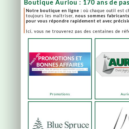
Boutique Auriou : 170 ans de pas
Notre boutique en ligne :
où chaque outil est 
toujours les maîtriser,
nous sommes fabricant
pour vous répondre rapidement et avec précis
Ici, vous ne trouverez pas des centaines de ré
comme Lie-Nielsen, Hock Tools, Nano Hone, Blu
Notre page "Promotions" (ou bonnes affaires) es
accéder via les menus ou les boutons ci-dessous
Un produit en rupture de stock ? Nous travaillo
en savoir plus.
En bas de cette page, découvrez l’intégralité d
vers des sélections adaptées à vos besoins.
Promotions
Auri