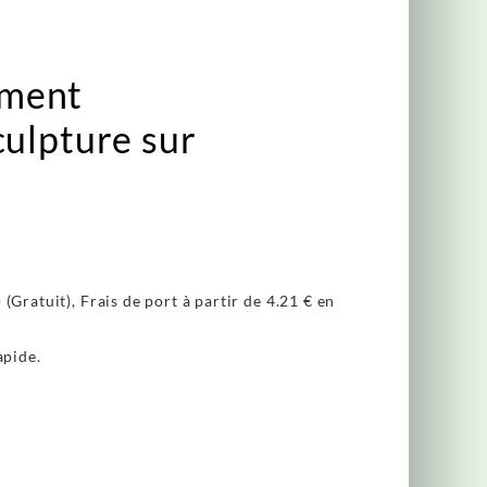
ement
culpture sur
(Gratuit), Frais de port à partir de
4.21 €
en
apide.