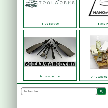
Blue Spruce
Nano 
Scharwaechter
Affûtage et
search