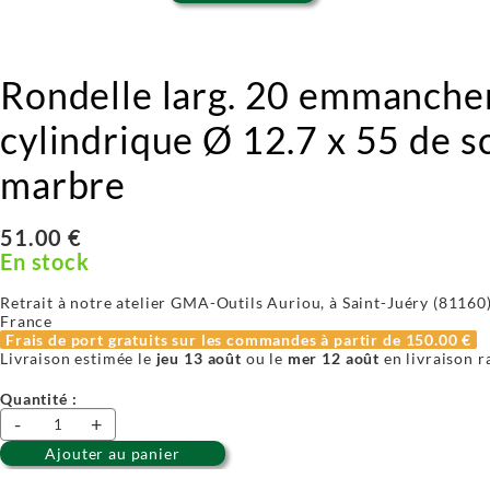
Rondelle larg. 20 emmanch
cylindrique Ø 12.7 x 55 de s
marbre
51.00 €
En stock
Retrait à notre atelier GMA-Outils Auriou, à Saint-Juéry (81160) 
France
Frais de port gratuits sur les commandes à partir de
150.00 €
Livraison estimée le
jeu 13 août
ou le
mer 12 août
en livraison r
Quantité :
-
+
Ajouter au panier