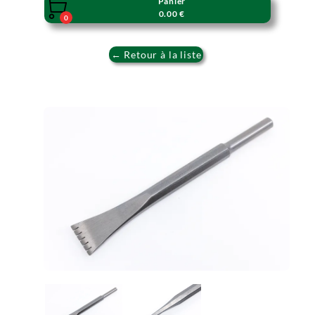
Panier

0.00 €
0
← Retour à la liste