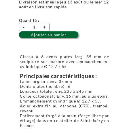
Livraison estimée le
jeu 13 août
ou le
mer 12
août
en livraison rapide.
Quantité :
-
+
Ajouter au panier
Ciseau à 6 dents plates larg. 35 mm de
sculpture sur marbre avec emmanchement
cylindrique Ø 12,7 x 55
Principales caractéristiques :
Lame largeur : env. 35 mm
Dents plates (nombre) : 6
Longueur totale : env. 235 à 245 mm
Corps octogonal : Env. 16 mm, au plus épais.
Emmanchement cylindrique Ø 12,7 x 55.
Acier extra-fin au carbone (C70), trempé-
revenu.
Entièrement forgé à la main (forge libre par
étirage) dans notre atelier de Saint-Juéry en
France.