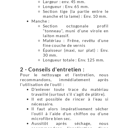
Largeur : env. 45 mm.
Longueur : Env. 65 mm.
Section tige (la partie entre le
manche et la lame) : Env. 10 mm.
Manche :
Section octogonale profil
"tonneau", muni d'une virole en
laiton massif.
Matériau : Frêne, revêtu d'une
fine couche de vernis
Épaisseur (maxi, sur plat) : Env.
30 mm.
Longueur totale : Env. 125 mm.
2 - Conseils d'entretien :
Pour le nettoyage et l'entretien, nous
recommandons, immédiatement après
l'utilisation de l'outil :
D'enlever toute trace du matériau
travaillé (surtout s'il s'agit de plâtre).
Il est possible de rincer à l'eau si
nécessaire.
Il faut alors impérativement sécher
l'outil à l'aide d'un chiffon ou d'une
microfibre bien sec.
Aussitôt après séchage, nous