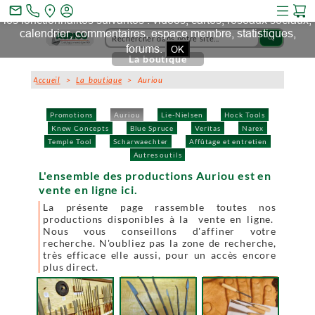
Ce site et des sites tiers qu'il utilise collectent des cookies pour
mail_outline
les fonctionnalités suivantes : vidéos, cartes, réseaux sociaux,
calendrier, commentaires, espace membre, statistiques,
search
forums.
OK
La boutique
Accueil
>
La boutique
> Auriou
Promotions
Auriou
Lie-Nielsen
Hock Tools
Knew Concepts
Blue Spruce
Veritas
Narex
Temple Tool
Scharwaechter
Affûtage et entretien
Autres outils
L'ensemble des productions Auriou est en
vente en ligne ici.
La présente page rassemble toutes nos
productions disponibles à la vente en ligne.
Nous vous conseillons d'affiner votre
recherche. N'oubliez pas la zone de recherche,
très efficace elle aussi, pour un accès encore
plus direct.