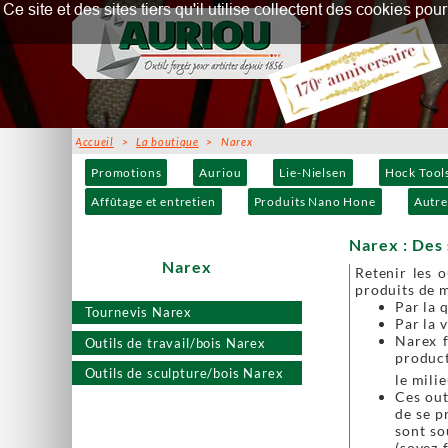
Ce site et des sites tiers qu'il utilise collectent des cookies p
Accueil
>
La boutique
> Narex
Promotions
Auriou
Lie-Nielsen
Hock Tool
Affûtage et entretien
Produits Nano Hone
Autre
Narex : Des 
Narex
Retenir les 
produits de 
Par la 
Tournevis Narex
Par la 
Narex f
Outils de travail/bois Narex
product
Outils de sculpture/bois Narex
le mili
Ces out
de se p
sont so
(soyez 