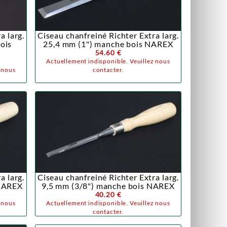
a larg.
Ciseau chanfreiné Richter Extra larg.
ois
25,4 mm (1") manche bois NAREX
54.60 €
Actuellement indisponible. Veuillez nous
z nous
contacter.
a larg.
Ciseau chanfreiné Richter Extra larg.
 NAREX
9,5 mm (3/8") manche bois NAREX
40.20 €
z nous
Actuellement indisponible. Veuillez nous
contacter.