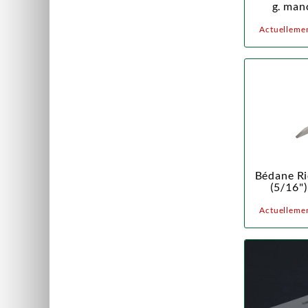
g. man
Actuellemen
Bédane Ri
(5/16"
Actuellemen