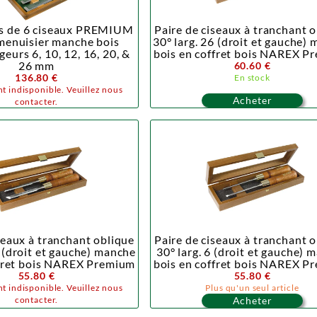
is de 6 ciseaux PREMIUM
Paire de ciseaux à tranchant 
menuisier manche bois
30° larg. 26 (droit et gauche)
eurs 6, 10, 12, 16, 20, &
bois en coffret bois NAREX P
26 mm
60.60 €
136.80 €
En stock
t indisponible. Veuillez nous
Acheter
contacter.
seaux à tranchant oblique
Paire de ciseaux à tranchant 
2 (droit et gauche) manche
30° larg. 6 (droit et gauche) 
ffret bois NAREX Premium
bois en coffret bois NAREX P
55.80 €
55.80 €
t indisponible. Veuillez nous
Plus qu'un seul article
contacter.
Acheter