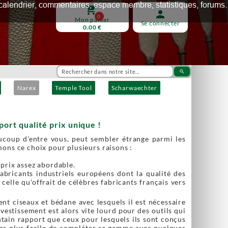
ux, calendrier, commentaires, espace membre, statistiques, forums.
shopping_cart
person
0
Mon panier
Se connecter
0.00 €
search
Narex
Temple Tool
Scharwaechter
ort qualité prix unique !
ucoup d'entre vous, peut sembler étrange parmi les
ons ce choix pour plusieurs raisons :
 prix assez abordable.
abricants industriels européens dont la qualité des
 celle qu'offrait de célèbres fabricants français vers
t ciseaux et bédane avec lesquels il est nécessaire
estissement est alors vite lourd pour des outils qui
intain rapport que ceux pour lesquels ils sont conçus
alors plus facile de compléter sa gamme avec quelques