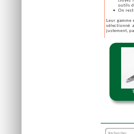
outils 
On rest
Leur gamme es
sélectionné a
justement, par