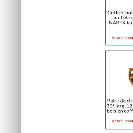
Coffret bo
polisde 
NAREX larg
Actuellemen
Paire de ci
30° larg. 1
bois en co
Actuellemen