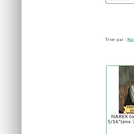
Trier par :
N
NAREX tou
5/16"(env. 