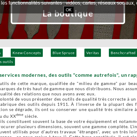
our les fonctionnalités suivantes : vidéos, cartes, réseaux socia
OK
La boutique
s
Knew Concepts
Blue Spruce
Veritas
Benchcrafted
s outils
services modernes, des outils "comme autrefois", un rapp
outils de cette marque, qualifiée de "milieu de gamme" par bea
marques de très haut de gamme que nous distribuons. Nous assum
qualité des relations que nous avons avec eux.
volonté de vous présenter des outils de qualité très correcte à un
abrique des outils depuis 1911. À l'inverse de la plupart des f
ion se dégrade, ils ont su conserver une qualité très similaire à
éme
eu du XX
siècle.
ils constituent souvent la base de votre équipement et notammen
rocurer plusieurs dimensions, souvent une gamme complète. L'inv
uvent utilisés pour d'autres travaux "étranges", avec un très lo
francs… ça nous arrive à tous !). Cette base constituée, il est 