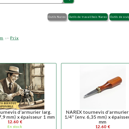
Outils Narex
Outils de travail/bois Narex
Outils de scu
om
-
Prix
rnevis d'armurier larg.
NAREX tournevis d'armurier 
7,9 mm) x épaisseur 1 mm
1/4" (env. 6,35 mm) x épaisse
mm
12.60 €
12.60 €
En stock