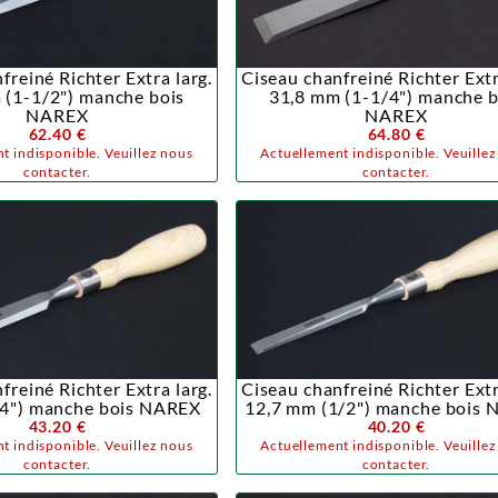
freiné Richter Extra larg.
Ciseau chanfreiné Richter Extr
 (1-1/2") manche bois
31,8 mm (1-1/4") manche b
NAREX
NAREX
62.40 €
64.80 €
t indisponible. Veuillez nous
Actuellement indisponible. Veuille
contacter.
contacter.
freiné Richter Extra larg.
Ciseau chanfreiné Richter Extr
4") manche bois NAREX
12,7 mm (1/2") manche bois
43.20 €
40.20 €
t indisponible. Veuillez nous
Actuellement indisponible. Veuille
contacter.
contacter.