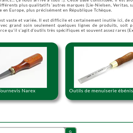
différents plus qualitatifs 'autres marques (Lie-Nielsen, Veritas,
e en Europe, plus précisément en République Tchèque.
t vaste et variée. Il est difficile et certainement inutile ici, de
vec grand soin seulement quelques lignes de produits, soit par
ce qu'il s'agit d'outils très spécifiques et souvent assez rares (E
Tournevis Narex
Outils de menuiserie ébénis
search