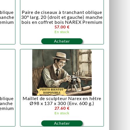
oblique
Paire de ciseaux à tranchant oblique
 manche
30° larg. 20 (droit et gauche) manche
remium
bois en coffret bois NAREX Premium
57.00 €
En stock
Acheter
oblique
Maillet de sculpteur Narex en hêtre
manche
Ø98 x 137 x 300 (Env. 600 g.)
remium
27.60 €
En stock
Acheter