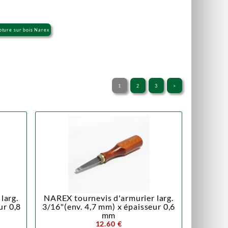
lpture sur bois Narex
1
2
3
>
larg.
NAREX tournevis d'armurier larg.
ur 0,8
3/16"(env. 4,7 mm) x épaisseur 0,6
mm
12.60 €