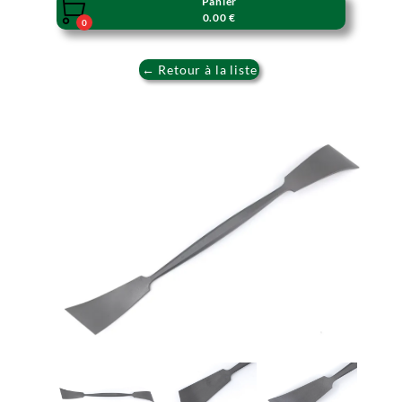
Panier

0.00 €
0
← Retour à la liste