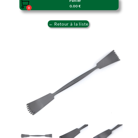
Panier

0.00 €
0
← Retour à la liste