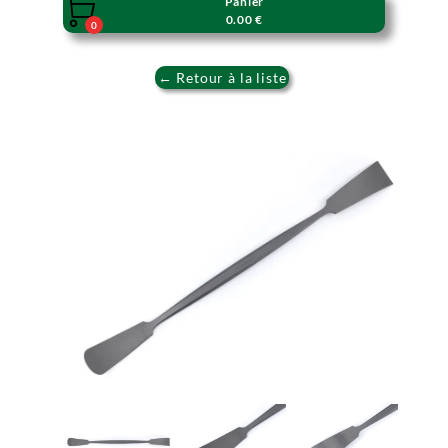
Panier

0.00 €
0
← Retour à la liste