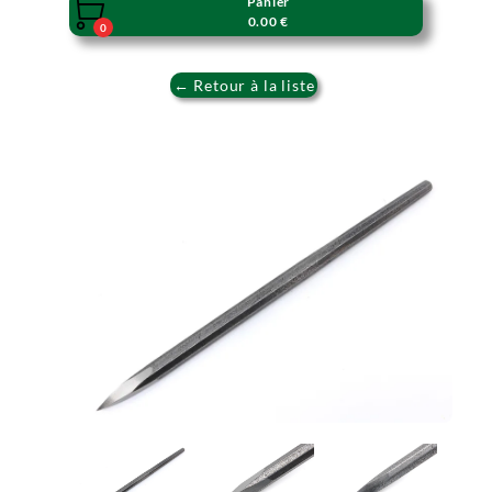
Panier

0.00 €
0
← Retour à la liste