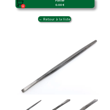
Panier

0.00 €
0
← Retour à la liste