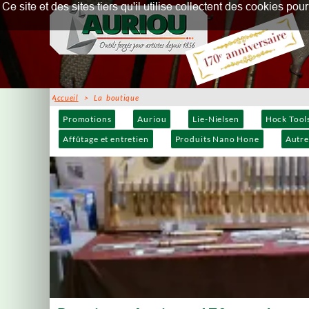
Ce site et des sites tiers qu'il utilise collectent des cookies p
Accueil
> La boutique
Promotions
Auriou
Lie-Nielsen
Hock Tool
Affûtage et entretien
Produits Nano Hone
Autre