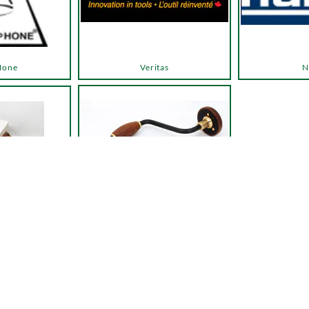
Hone
Veritas
N
Autres outils
 entretien
← Retour à la liste