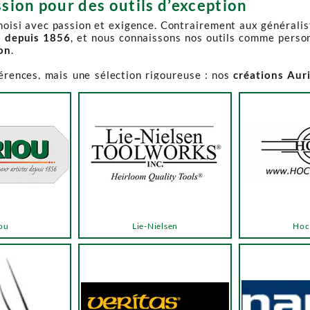
sion pour des outils d’exception
choisi avec passion et exigence. Contrairement aux générali
s depuis 1856
, et nous connaissons nos outils comme perso
ion
.
férences, mais une sélection rigoureuse : nos
créations Aur
e-Spruce Toolworks, Knew Concepts, Temple Tool,
reconnues p
t en permanence accessible et propose des produits à des p
.
ns activement à son réapprovisionnement. Les délais peuvent 
e notre catalogue. Pour affiner votre recherche, utilisez l
ou
Lie-Nielsen
Hoc