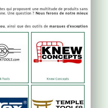
stes qui proposent une multitude de produits sans
nne. Une question ?
Nous ferons de notre mieux
iou
, ainsi que des outils de
marques d’exception
our leur qualité irréprochable
.
rix attractifs, toujours expliqués. Vous pouvez y
varier, alors n’hésitez pas à nous contacter pour
es menus ou les boutons dédiés, qui vous mèneront
k Tools
Knew Concepts