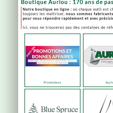
Boutique Auriou : 170 ans de pas
Notre boutique en ligne :
où chaque outil est 
toujours les maîtriser,
nous sommes fabricant
pour vous répondre rapidement et avec précis
Ici, vous ne trouverez pas des centaines de ré
comme Lie-Nielsen, Hock Tools, Nano Hone, Blu
Notre page "Promotions" (ou bonnes affaires) es
accéder via les menus ou les boutons ci-dessous
Un produit en rupture de stock ? Nous travaillo
en savoir plus.
En bas de cette page, découvrez l’intégralité d
vers des sélections adaptées à vos besoins.
Promotions
Auri