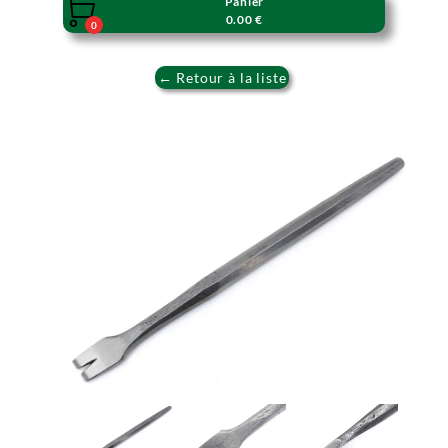
Panier

0.00 €
0
← Retour à la liste