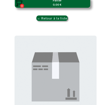
Panier

0.00 €
0
← Retour à la liste