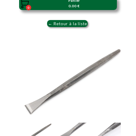
Panier

0.00 €
0
← Retour à la liste