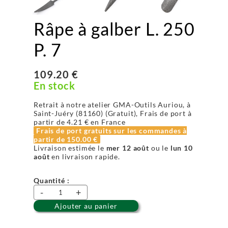
Râpe à galber L. 250
P. 7
109.20 €
En stock
Retrait à notre atelier GMA-Outils Auriou, à
Saint-Juéry (81160) (Gratuit), Frais de port à
partir de
4.21 €
en France
Frais de port gratuits sur les commandes à
partir de
150.00 €
Livraison estimée le
mer 12 août
ou le
lun 10
août
en livraison rapide.
Quantité :
-
+
Ajouter au panier