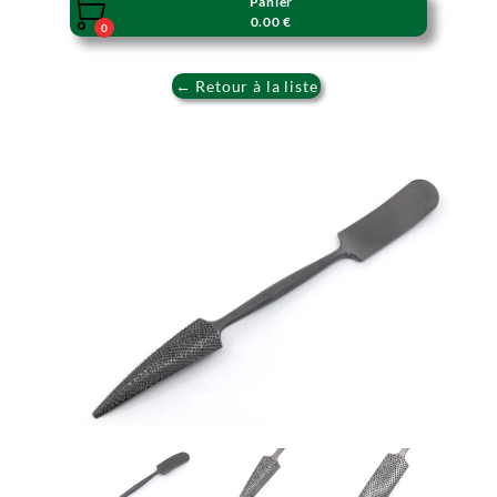
Panier

0.00 €
0
← Retour à la liste