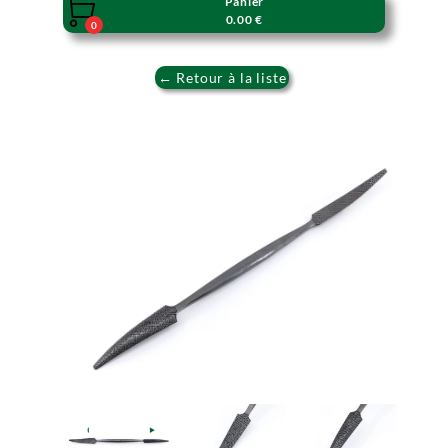
Panier

0.00 €
0
← Retour à la liste