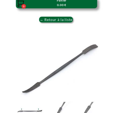
Panier

0.00 €
0
← Retour à la liste