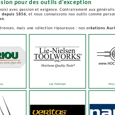
sion pour des outils d’exception
choisi avec passion et exigence. Contrairement aux générali
s depuis 1856
, et nous connaissons nos outils comme perso
ion
.
férences, mais une sélection rigoureuse : nos
créations Aur
e-Spruce Toolworks, Knew Concepts, Temple Tool,
reconnues p
t en permanence accessible et propose des produits à des p
.
ns activement à son réapprovisionnement. Les délais peuvent 
e notre catalogue. Pour affiner votre recherche, utilisez l
ou
Lie-Nielsen
Hoc