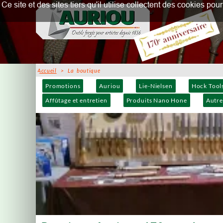
Ce site et des sites tiers qu'il utilise collectent des cookies p
Accueil
> La boutique
Promotions
Auriou
Lie-Nielsen
Hock Tool
Affûtage et entretien
Produits Nano Hone
Autre