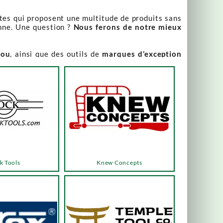
stes qui proposent une multitude de produits sans
nne. Une question ?
Nous ferons de notre mieux
iou
, ainsi que des outils de
marques d’exception
our leur qualité irréprochable
.
rix attractifs, toujours expliqués. Vous pouvez y
varier, alors n’hésitez pas à nous contacter pour
es menus ou les boutons dédiés, qui vous mèneront
k Tools
Knew Concepts