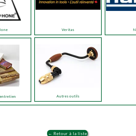
Hone
Veritas
N
Autres outils
 entretien
← Retour à la liste