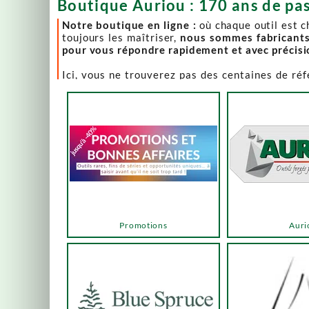
Boutique Auriou : 170 ans de pas
Notre boutique en ligne :
où chaque outil est 
toujours les maîtriser,
nous sommes fabricant
pour vous répondre rapidement et avec précis
Ici, vous ne trouverez pas des centaines de ré
comme Lie-Nielsen, Hock Tools, Nano Hone, Blu
Notre page "Promotions" (ou bonnes affaires) es
accéder via les menus ou les boutons ci-dessous
Un produit en rupture de stock ? Nous travaillo
en savoir plus.
En bas de cette page, découvrez l’intégralité d
vers des sélections adaptées à vos besoins.
Promotions
Auri