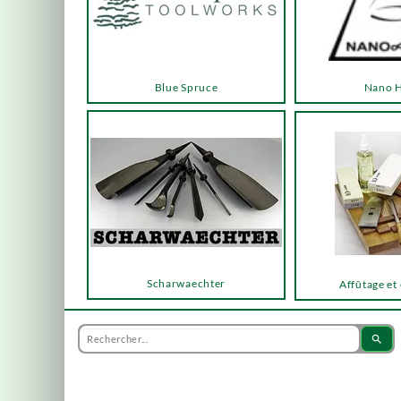
Blue Spruce
Nano 
Scharwaechter
Affûtage et
search