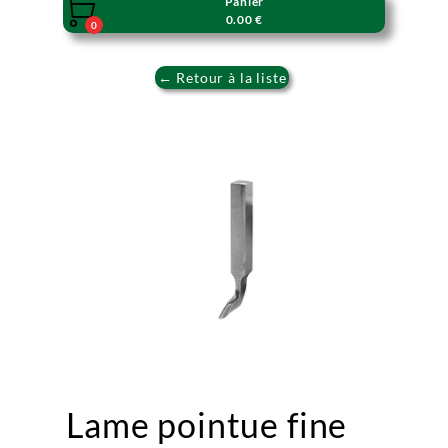
Panier

0.00 €
0
← Retour à la liste
Lame pointue fine