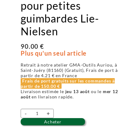
pour petites
guimbardes Lie-
Nielsen
90.00 €
Plus qu'un seul article
Retrait à notre atelier GMA-Outils Auriou, à
Saint-Juéry (81160) (Gratuit), Frais de port à
partir de
4.21 €
en France
Frais de port gratuits sur les commandes à
partir de
150.00 €
Livraison estimée le
jeu 13 août
ou le
mer 12
août
en livraison rapide.
-
+
Acheter