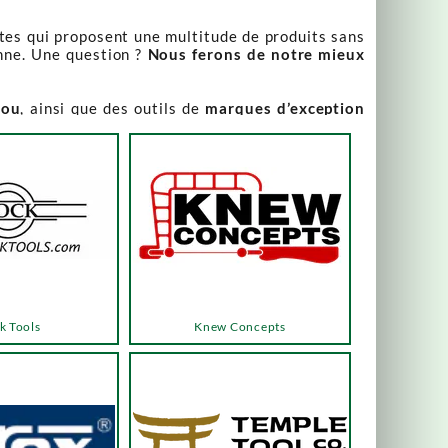
stes qui proposent une multitude de produits sans
nne. Une question ?
Nous ferons de notre mieux
iou
, ainsi que des outils de
marques d’exception
our leur qualité irréprochable
.
rix attractifs, toujours expliqués. Vous pouvez y
varier, alors n’hésitez pas à nous contacter pour
es menus ou les boutons dédiés, qui vous mèneront
k Tools
Knew Concepts