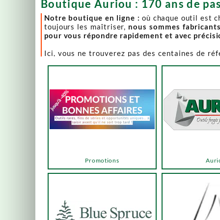
Boutique Auriou : 170 ans de pas
Notre boutique en ligne :
où chaque outil est 
toujours les maîtriser,
nous sommes fabricant
pour vous répondre rapidement et avec précis
Ici, vous ne trouverez pas des centaines de ré
comme Lie-Nielsen, Hock Tools, Nano Hone, Blu
Notre page "Promotions" (ou bonnes affaires) es
accéder via les menus ou les boutons ci-dessous
Un produit en rupture de stock ? Nous travaillo
en savoir plus.
En bas de cette page, découvrez l’intégralité d
vers des sélections adaptées à vos besoins.
Promotions
Auri