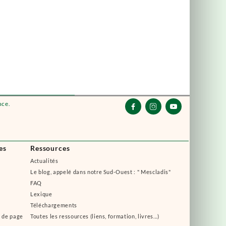
nce.



es
Ressources
Actualités
Le blog, appelé dans notre Sud-Ouest : " Mescladis"
FAQ
Lexique
Téléchargements
s de page
Toutes les ressources (liens, formation, livres...)