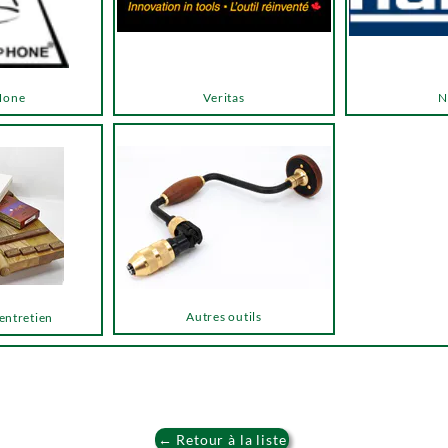
Hone
Veritas
N
Autres outils
 entretien
← Retour à la liste