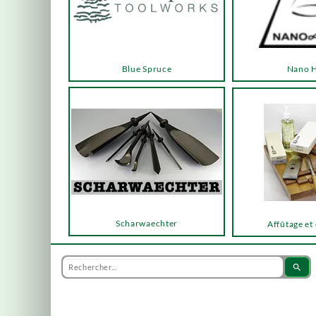
Blue Spruce
Nano 
Scharwaechter
Affûtage et
search