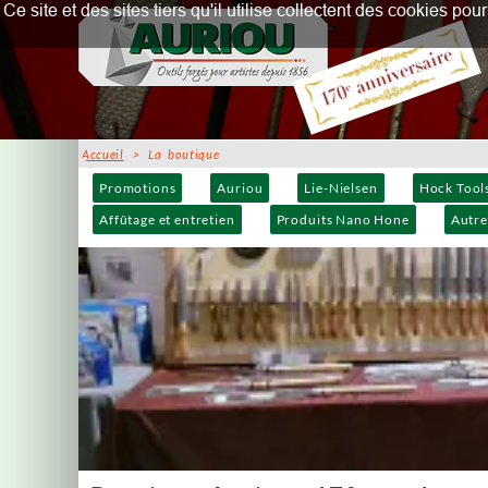
Ce site et des sites tiers qu'il utilise collectent des cookies p
Accueil
> La boutique
Promotions
Auriou
Lie-Nielsen
Hock Tool
Affûtage et entretien
Produits Nano Hone
Autre