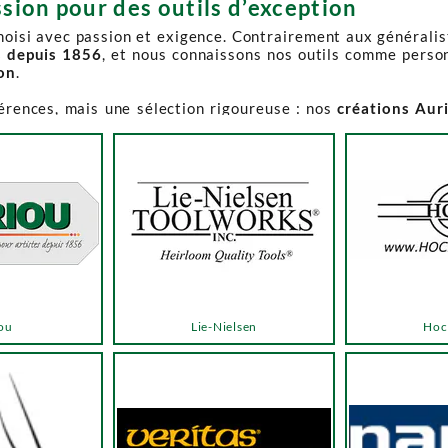
sion pour des outils d’exception
choisi avec passion et exigence. Contrairement aux générali
s depuis 1856
, et nous connaissons nos outils comme perso
ion
.
férences, mais une sélection rigoureuse : nos
créations Aur
e-Spruce Toolworks, Knew Concepts, Temple Tool,
reconnues p
t en permanence accessible et propose des produits à des p
.
ns activement à son réapprovisionnement. Les délais peuvent 
e notre catalogue. Pour affiner votre recherche, utilisez l
ou
Lie-Nielsen
Hoc