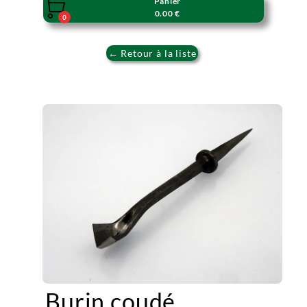
Panier

0.00 €
0
← Retour à la liste
Burin coudé