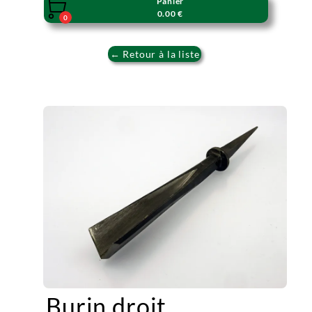
Panier

0.00 €
0
← Retour à la liste
Burin droit