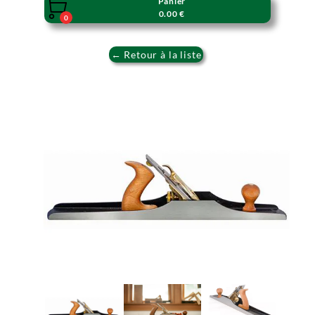
Panier

0.00 €
0
← Retour à la liste