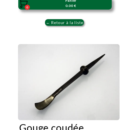
Panier

0.00 €
0
← Retour à la liste
Gouge coudée