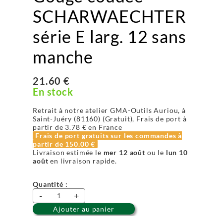
SCHARWAECHTER
série E larg. 12 sans
manche
21.60 €
En stock
Retrait à notre atelier GMA-Outils Auriou, à
Saint-Juéry (81160) (Gratuit), Frais de port à
partir de
3.78 €
en France
Frais de port gratuits sur les commandes à
partir de
150.00 €
Livraison estimée le
mer 12 août
ou le
lun 10
août
en livraison rapide.
Quantité :
-
+
Ajouter au panier