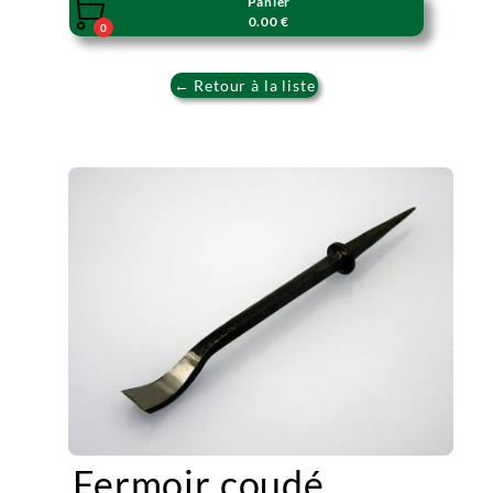
Panier

0.00 €
0
← Retour à la liste
Fermoir coudé