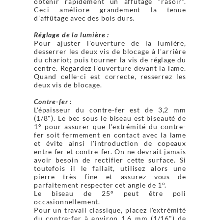
obtenir rapidement un affûtage "rasoir".
Ceci améliore grandement la tenue
d’affûtage avec des bois durs.
Réglage de la lumière :
Pour ajuster l'ouverture de la lumière,
desserrer les deux vis de blocage à l'arrière
du chariot; puis tourner la vis de réglage du
centre. Regardez l'ouverture devant la lame.
Quand celle-ci est correcte, resserrez les
deux vis de blocage.
Contre-fer :
L'épaisseur du contre-fer est de 3,2 mm
(1/8"). Le bec sous le biseau est biseauté de
1° pour assurer que l'extrémité du contre-
fer soit fermement en contact avec la lame
et évite ainsi l'introduction de copeaux
entre fer et contre-fer. On ne devrait jamais
avoir besoin de rectifier cette surface. Si
toutefois il le fallait, utilisez alors une
pierre très fine et assurez vous de
parfaitement respecter cet angle de 1°.
Le biseau de 25° peut être poli
occasionnellement.
Pour un travail classique, placez l'extrémité
du contre-fer à environ 1,6 mm (1/16") de