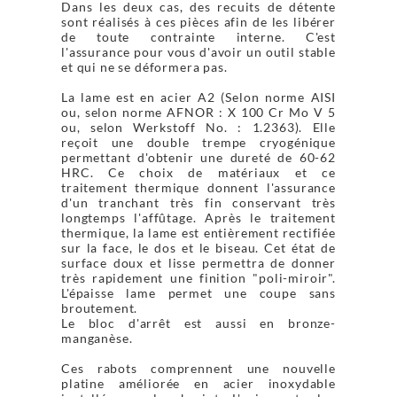
Dans les deux cas, des recuits de détente
sont réalisés à ces pièces afin de les libérer
de toute contrainte interne. C'est
l'assurance pour vous d'avoir un outil stable
et qui ne se déformera pas.
La lame est en acier A2 (Selon norme AISI
ou, selon norme AFNOR : X 100 Cr Mo V 5
ou, selon Werkstoff No. : 1.2363). Elle
reçoit une double trempe cryogénique
permettant d'obtenir une dureté de 60-62
HRC. Ce choix de matériaux et ce
traitement thermique donnent l'assurance
d'un tranchant très fin conservant très
longtemps l'affûtage. Après le traitement
thermique, la lame est entièrement rectifiée
sur la face, le dos et le biseau. Cet état de
surface doux et lisse permettra de donner
très rapidement une finition "poli-miroir".
L'épaisse lame permet une coupe sans
broutement.
Le bloc d'arrêt est aussi en bronze-
manganèse.
Ces rabots comprennent une nouvelle
platine améliorée en acier inoxydable