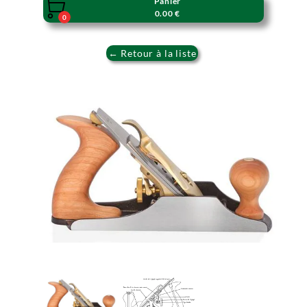
Panier

0.00 €
0
← Retour à la liste