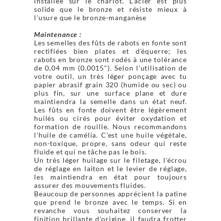
installée sur le chariot. L'acier est plus
solide que le bronze et résiste mieux à
l'usure que le bronze-manganèse
Maintenance :
Les semelles des fûts de rabots en fonte sont
rectifiées bien plates et d'équerre; les
rabots en bronze sont rodés à une tolérance
de 0,04 mm (0.0015"). Selon l'utilisation de
votre outil, un très léger ponçage avec tu
papier abrasif grain 320 (humide ou sec) ou
plus fin, sur une surface plane et dure
maintiendra la semelle dans un état neuf.
Les fûts en fonte doivent être légèrement
huilés ou cirés pour éviter oxydation et
formation de rouille. Nous recommandons
l'huile de camélia. C'est une huile végétale,
non-toxique, propre, sans odeur qui reste
fluide et qui ne tâche pas le bois.
Un très léger huilage sur le filetage, l'écrou
de réglage en laiton et le levier de réglage,
les maintiendra en état pour toujours
assurer des mouvements fluides.
Beaucoup de personnes apprécient la patine
que prend le bronze avec le temps. Si en
revanche vous souhaitez conserver la
finition brillante d'origine, il faudra frotter