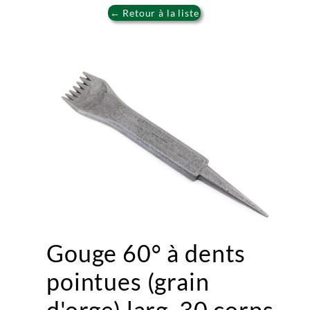
← Retour à la liste
Gouge 60° à dents
pointues (grain
d'orge) larg. 30 corps