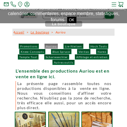
Ce site et des sites tiers qu'il utilise collectent des cookies pour
mail_outline
les fonctionnalités suivantes : vidéos, cartes, réseaux sociaux,
calendrier, commentaires, espace membre, statistiques,
search
forums.
OK
La boutique
Accueil
>
La boutique
> Auriou
Promotions
Auriou
Lie-Nielsen
Hock Tools
Knew Concepts
Blue Spruce
Veritas
Narex
Temple Tool
Scharwaechter
Affûtage et entretien
Autres outils
L'ensemble des productions Auriou est en
vente en ligne ici.
La présente page rassemble toutes nos
productions disponibles à la vente en ligne.
Nous vous conseillons d'affiner votre
recherche. N'oubliez pas la zone de recherche,
très efficace elle aussi, pour un accès encore
plus direct.