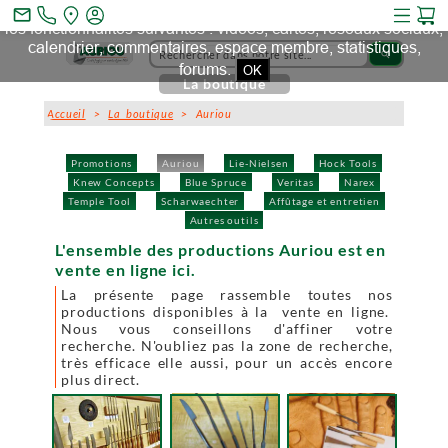
Ce site et des sites tiers qu'il utilise collectent des cookies pour
mail_outline
les fonctionnalités suivantes : vidéos, cartes, réseaux sociaux,
calendrier, commentaires, espace membre, statistiques,
search
forums.
OK
La boutique
Accueil
>
La boutique
> Auriou
Promotions
Auriou
Lie-Nielsen
Hock Tools
Knew Concepts
Blue Spruce
Veritas
Narex
Temple Tool
Scharwaechter
Affûtage et entretien
Autres outils
L'ensemble des productions Auriou est en
vente en ligne ici.
La présente page rassemble toutes nos
productions disponibles à la vente en ligne.
Nous vous conseillons d'affiner votre
recherche. N'oubliez pas la zone de recherche,
très efficace elle aussi, pour un accès encore
plus direct.