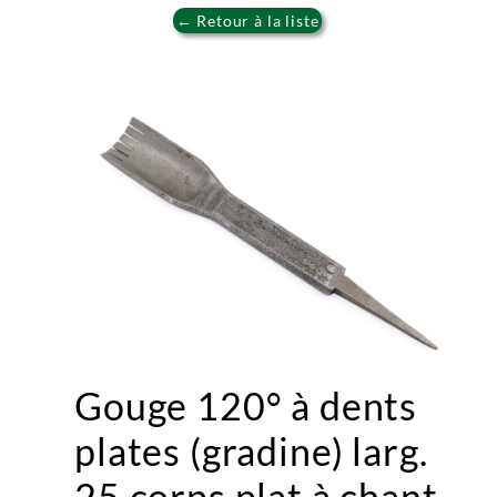
← Retour à la liste
Gouge 120° à dents
plates (gradine) larg.
25 corps plat à chant