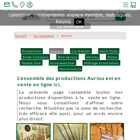
Ce site et des sites tiers qu'il utilise collectent des cookies pour
mail_outline
les fonctionnalités suivantes : vidéos, cartes, réseaux sociaux,
calendrier, commentaires, espace membre, statistiques,
search
forums.
OK
La boutique
Accueil
>
La boutique
> Auriou
Promotions
Auriou
Lie-Nielsen
Hock Tools
Knew Concepts
Blue Spruce
Veritas
Narex
Temple Tool
Scharwaechter
Affûtage et entretien
Autres outils
L'ensemble des productions Auriou est en
vente en ligne ici.
La présente page rassemble toutes nos
productions disponibles à la vente en ligne.
Nous vous conseillons d'affiner votre
recherche. N'oubliez pas la zone de recherche,
très efficace elle aussi, pour un accès encore
plus direct.