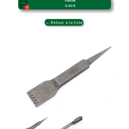
Panier

0.00 €
0
← Retour à la liste