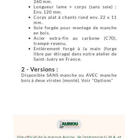
260 mm.
Longueur lame + corps (sans soie) :
Env. 120 mm.
Corps plat à chants rond env. 22 x 11
mm.
Soie forgée pour montage de manche
en bois.
Acier extra-fin au carbone (C70),
trempé-revenu.
Entièrement forgé à la main (forge
libre par étirage) dans notre atelier de
Saint-Juéry en France.
2 - Versions :
Disponible SANS manche ou AVEC manche
bois à deux viroles (monté). Voir "Options"
Site officiel de la marque Auriou, de l'entreprise G.M.A. et