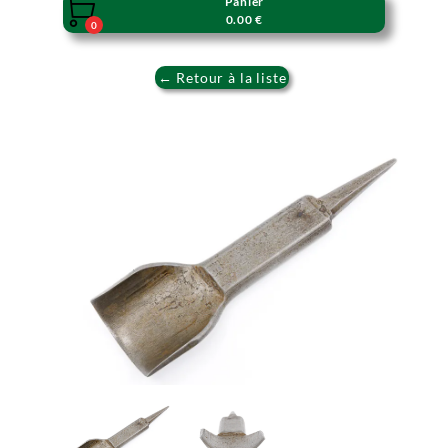
Panier

0.00 €
0
← Retour à la liste