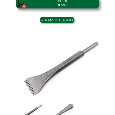
Panier

0.00 €
0
← Retour à la liste