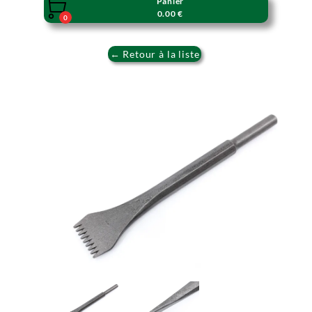
Panier

0.00 €
0
← Retour à la liste