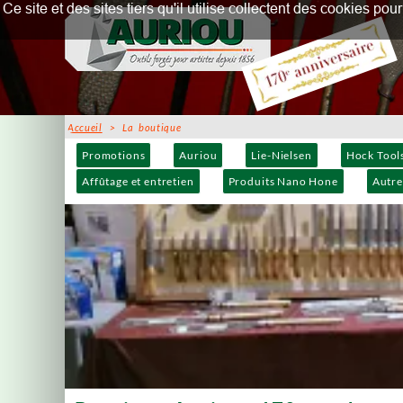
Ce site et des sites tiers qu'il utilise collectent des cookies p
Accueil
> La boutique
Promotions
Auriou
Lie-Nielsen
Hock Tool
Affûtage et entretien
Produits Nano Hone
Autre