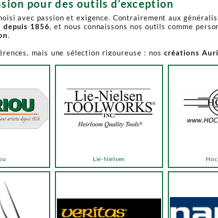
sion pour des outils d’exception
choisi avec passion et exigence. Contrairement aux générali
s depuis 1856
, et nous connaissons nos outils comme perso
ion
.
férences, mais une sélection rigoureuse : nos
créations Aur
e-Spruce Toolworks, Knew Concepts, Temple Tool,
reconnues p
t en permanence accessible et propose des produits à des p
.
ns activement à son réapprovisionnement. Les délais peuvent 
e notre catalogue. Pour affiner votre recherche, utilisez l
ou
Lie-Nielsen
Hoc