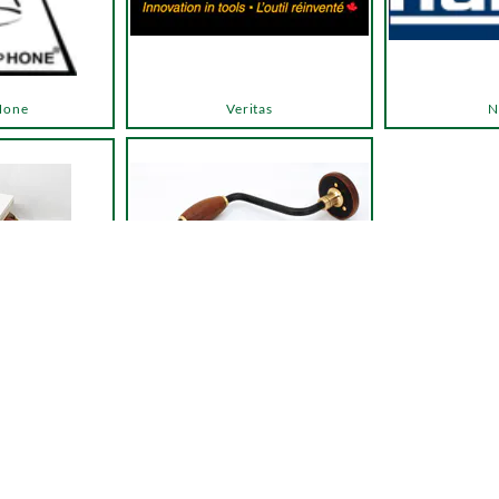
Hone
Veritas
N
Autres outils
 entretien
← Retour à la liste