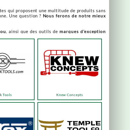
stes qui proposent une multitude de produits sans
nne. Une question ?
Nous ferons de notre mieux
iou
, ainsi que des outils de
marques d’exception
our leur qualité irréprochable
.
rix attractifs, toujours expliqués. Vous pouvez y
varier, alors n’hésitez pas à nous contacter pour
es menus ou les boutons dédiés, qui vous mèneront
k Tools
Knew Concepts