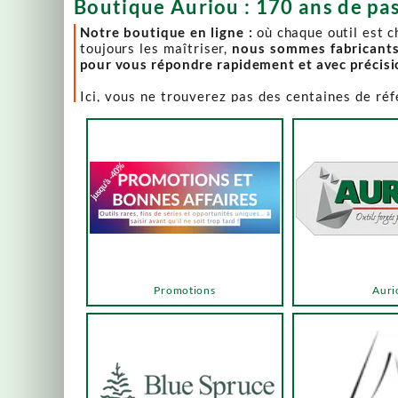
Boutique Auriou : 170 ans de pas
Notre boutique en ligne :
où chaque outil est 
toujours les maîtriser,
nous sommes fabricant
pour vous répondre rapidement et avec précis
Ici, vous ne trouverez pas des centaines de ré
comme Lie-Nielsen, Hock Tools, Nano Hone, Blu
Notre page "Promotions" (ou bonnes affaires) es
accéder via les menus ou les boutons ci-dessous
Un produit en rupture de stock ? Nous travaillo
en savoir plus.
En bas de cette page, découvrez l’intégralité d
vers des sélections adaptées à vos besoins.
Promotions
Auri