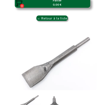
Panier

0.00 €
0
← Retour à la liste