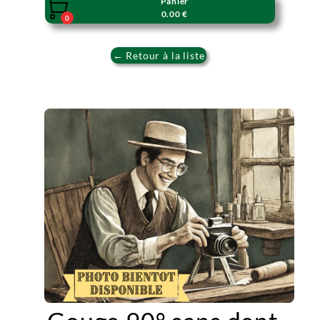
Panier

0.00 €
0
← Retour à la liste