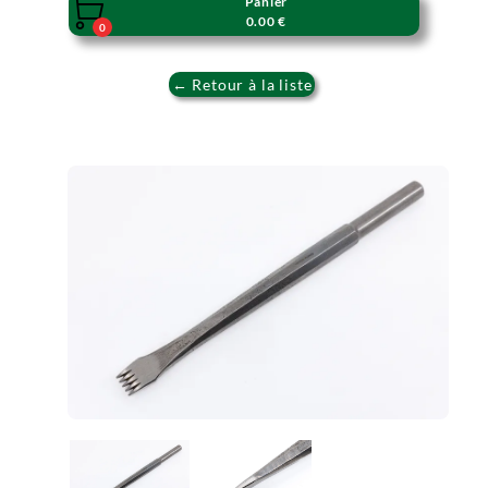
Panier

0.00 €
0
← Retour à la liste