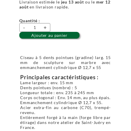
Livraison estimée le
jeu 13 août
ou le
mer 12
août
en livraison rapide.
Quantité :
-
+
Ajouter au panier
Ciseau à 5 dents pointues (gradine) larg. 15
mm de sculpture sur marbre avec
emmanchement cylindrique Ø 12,7 x 55
Principales caractéristiques :
Lame largeur : env. 15 mm
Dents pointues (nombre) : 5
Longueur totale : env. 235 à 245 mm
Corps octogonal : Env. 14 mm, au plus épais.
Emmanchement cylindrique Ø 12,7 x 55.
Acier extra-fin au carbone (C70), trempé-
revenu.
Entièrement forgé à la main (forge libre par
étirage) dans notre atelier de Saint-Juéry en
France.