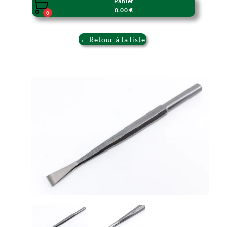
Panier

0.00 €
0
← Retour à la liste