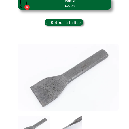
Panier

0.00 €
0
← Retour à la liste