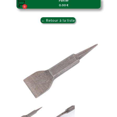
Panier

0.00 €
0
← Retour à la liste