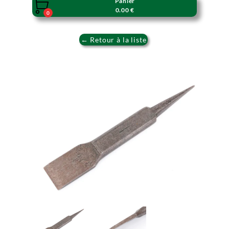
Panier

0.00 €
0
← Retour à la liste