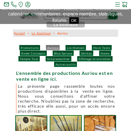
Ce site et des sites tiers qu'il utilise collectent des cookies pour
mail_outline
les fonctionnalités suivantes : vidéos, cartes, réseaux sociaux,
calendrier, commentaires, espace membre, statistiques,
search
forums.
OK
La boutique
Accueil
>
La boutique
> Auriou
Promotions
Auriou
Lie-Nielsen
Hock Tools
Knew Concepts
Blue Spruce
Veritas
Narex
Temple Tool
Scharwaechter
Affûtage et entretien
Autres outils
L'ensemble des productions Auriou est en
vente en ligne ici.
La présente page rassemble toutes nos
productions disponibles à la vente en ligne.
Nous vous conseillons d'affiner votre
recherche. N'oubliez pas la zone de recherche,
très efficace elle aussi, pour un accès encore
plus direct.