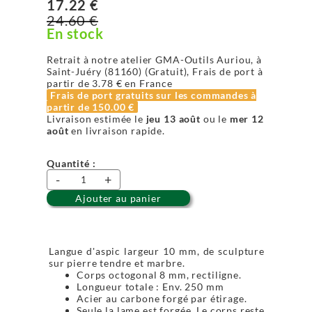
17.22 €
24.60 €
En stock
Retrait à notre atelier GMA-Outils Auriou, à
Saint-Juéry (81160) (Gratuit), Frais de port à
partir de
3.78 €
en France
Frais de port gratuits sur les commandes à
partir de
150.00 €
Livraison estimée le
jeu 13 août
ou le
mer 12
août
en livraison rapide.
Quantité :
-
+
Ajouter au panier
Langue d'aspic largeur 10 mm, de sculpture
sur pierre tendre et marbre.
Corps octogonal 8 mm, rectiligne.
Longueur totale : Env. 250 mm
Acier au carbone forgé par étirage.
Seule la lame est forgée. Le corps reste