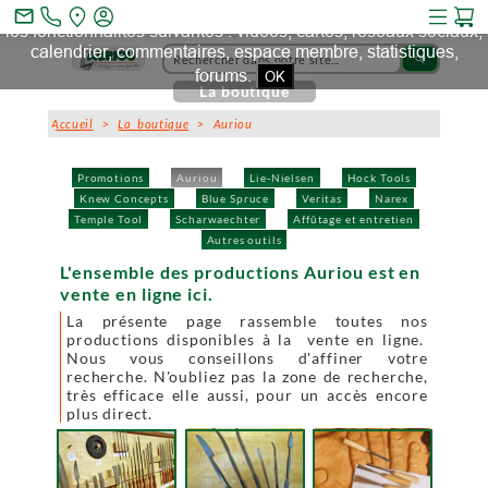
Ce site et des sites tiers qu'il utilise collectent des cookies pour
mail_outline
les fonctionnalités suivantes : vidéos, cartes, réseaux sociaux,
calendrier, commentaires, espace membre, statistiques,
search
forums.
OK
La boutique
Accueil
>
La boutique
> Auriou
Promotions
Auriou
Lie-Nielsen
Hock Tools
Knew Concepts
Blue Spruce
Veritas
Narex
Temple Tool
Scharwaechter
Affûtage et entretien
Autres outils
L'ensemble des productions Auriou est en
vente en ligne ici.
La présente page rassemble toutes nos
productions disponibles à la vente en ligne.
Nous vous conseillons d'affiner votre
recherche. N'oubliez pas la zone de recherche,
très efficace elle aussi, pour un accès encore
plus direct.